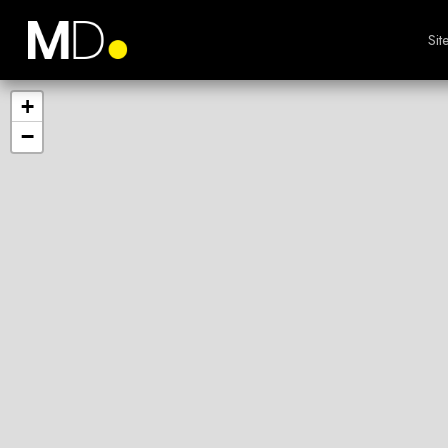
Sit
+
−