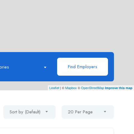
Find Employers
ories
Leaflet
| ©
Mapbox
©
OpenStreetMap
Improve this map
Sort by (Default)
20 Per Page