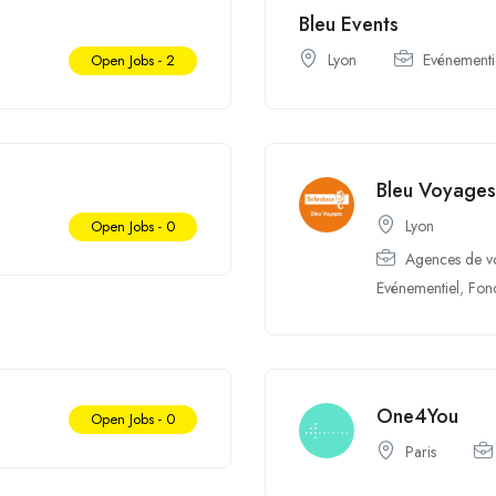
Bleu Events
Lyon
Evénementi
Open Jobs -
2
Bleu Voyages
Lyon
Open Jobs -
0
Agences de v
Evénementiel
,
Fonc
One4You
Open Jobs -
0
Paris