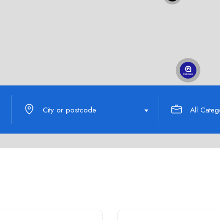
City or postcode
All Categ