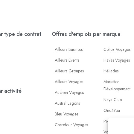
r type de contrat
Offres d'emplois par marque
Ailleurs Business
Celtea Voyages
Ailleurs Events
Havas Voyages
Ailleurs Groupes
Héliades
Ailleurs Voyages
Marietton
Développement
r activité
Auchan Voyages
Naya Club
Austral Lagons
One4You
Bleu Voyages
Préférence Voya
Carrefour Voyages
Voyamar