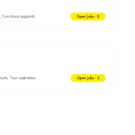
,
Fonctions supports
Open Jobs -
0
ports
,
Tour opérateur
Open Jobs -
3