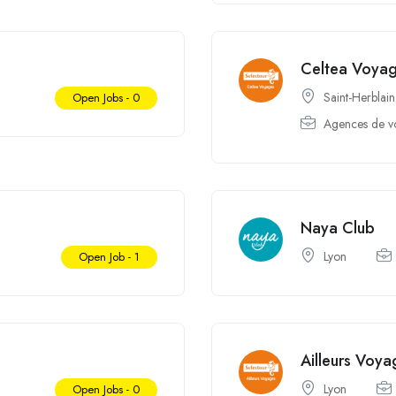
Celtea Voya
Saint-Herblain
Open Jobs -
0
Agences de v
Naya Club
Lyon
Open Job -
1
Ailleurs Voya
Lyon
Open Jobs -
0