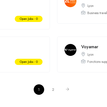
Lyon
Business travel
Open Jobs -
0
Voyamar
Lyon
Fonctions sup
Open Jobs -
0
1
2