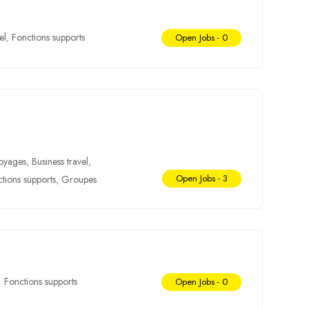
el
,
Fonctions supports
Open Jobs -
0
oyages
,
Business travel
,
Open Jobs -
3
tions supports
,
Groupes
Fonctions supports
Open Jobs -
0