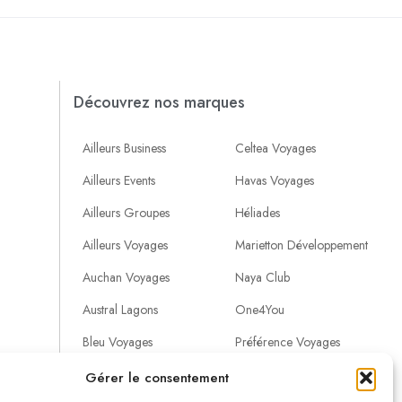
Découvrez nos marques
Ailleurs Business
Celtea Voyages
Ailleurs Events
Havas Voyages
Ailleurs Groupes
Héliades
Ailleurs Voyages
Marietton Développement
Auchan Voyages
Naya Club
Austral Lagons
One4You
Bleu Voyages
Préférence Voyages
ges
Bleu Business
Voyamar
Gérer le consentement