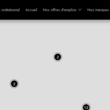
e institutionnel
Accueil
Nos offres d’emplois
Nos marques
2
2
13