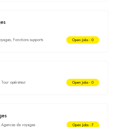
ges
oyages
,
Fonctions supports
Open Jobs -
0
Tour opérateur
Open Jobs -
0
ges
Agences de voyages
Open Jobs -
7