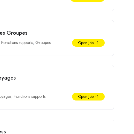
es Groupes
Fonctions supports
,
Groupes
Open Job -
1
oyages
oyages
,
Fonctions supports
Open Job -
1
ess