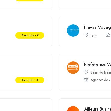
Havas Voyag
Lyon
Open Jobs -
0
Préférence V
Saint-Herblain
Agences de v
Open Jobs -
0
Ailleurs Busin