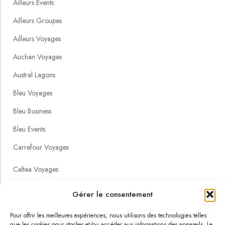
Ailleurs Events
Ailleurs Groupes
Ailleurs Voyages
Auchan Voyages
Austral Lagons
Bleu Voyages
Bleu Business
Bleu Events
Carrefour Voyages
Celtea Voyages
Havas Voyages
Gérer le consentement
Héliades
Pour offrir les meilleures expériences, nous utilisons des technologies telles
Marietton Développement
que les cookies pour stocker et/ou accéder aux informations des appareils. Le