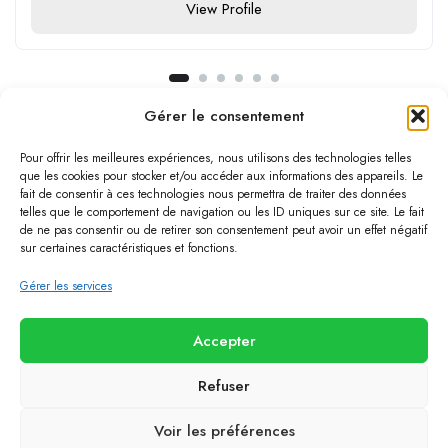
View Profile
Gérer le consentement
Pour offrir les meilleures expériences, nous utilisons des technologies telles
que les cookies pour stocker et/ou accéder aux informations des appareils. Le
Subscribe Our Newsletter
fait de consentir à ces technologies nous permettra de traiter des données
telles que le comportement de navigation ou les ID uniques sur ce site. Le fait
de ne pas consentir ou de retirer son consentement peut avoir un effet négatif
Advertise your jobs to millions of monthly users and search 15.8
sur certaines caractéristiques et fonctions.
million CVs in our database.
Gérer les services
Accepter
Refuser
© 2021 Superio. All Right Reserved.
Voir les préférences