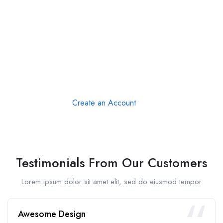
Make a Difference with Your Online
Resume!
Your resume in minutes with JobHunt resume assistant is
ready!
Create an Account
Testimonials From Our Customers
Lorem ipsum dolor sit amet elit, sed do eiusmod tempor
Awesome Design